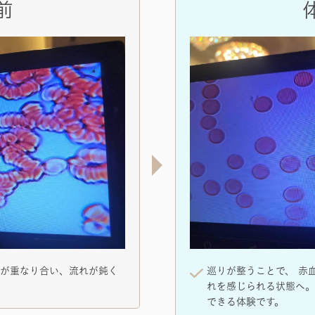
前
球が重なり合い、流れが鈍く
巡りが整うことで、 赤
れを感じられる状態へ。
できる体験です。