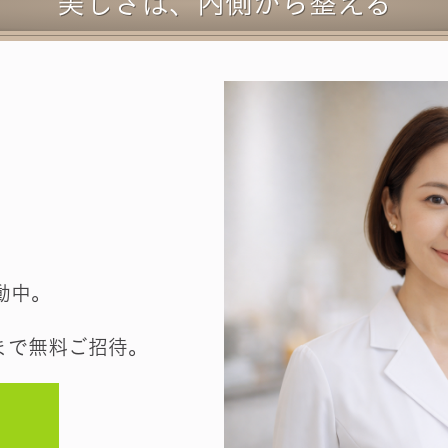
美しさは、内側から整える
動中。
まで無料ご招待。
験