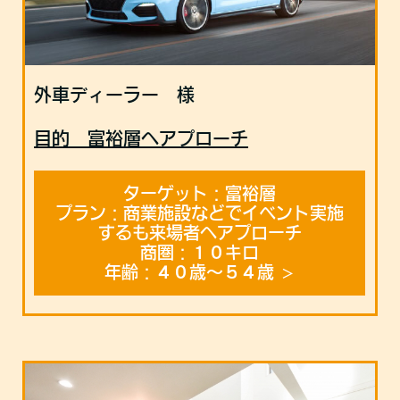
外車ディーラー 様
目的 富裕層へアプローチ
ターゲット：富裕層
プラン：商業施設などでイベント実施
するも来場者へアプローチ
商圏：１０キロ
年齢：４０歳〜５４歳