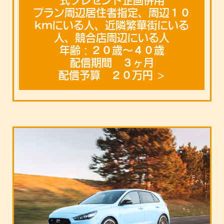
式プレゼント企画併用
プラン周辺居住者指定、周辺１０
kmにいる人、近隣繁華街にいる
人、競合店周辺にいる人
年齢：２０歳〜４０歳
配信期間 ３ヶ月
配信予算 ２０万円