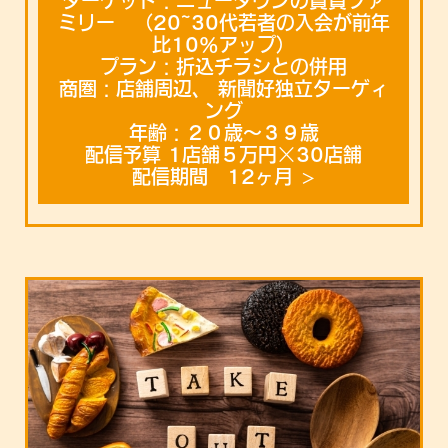
ターゲット：ニュータウンの賃貸ファ
ミリー （20~30代若者の入会が前年
比10%アップ）
プラン：折込チラシとの併用
商圏：店舗周辺、 新聞好独立ターゲィ
ング
年齢：２０歳〜３９歳
配信予算 1店舗５万円×30店舗
配信期間 12ヶ月