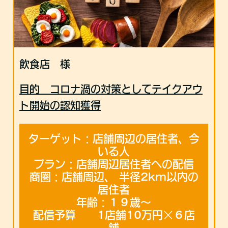
飲食店 様
目的 コロナ渦の対策としてテイクアウ
ト開始の認知獲得
ターゲット：店舗周辺の居住者、今
いる人
プラン：店舗周辺居住者への配信
商圏：店舗周辺、 半径2km以内の
居住者
年齢：１９歳〜
配信予算 1店舗10万円×６店
舗