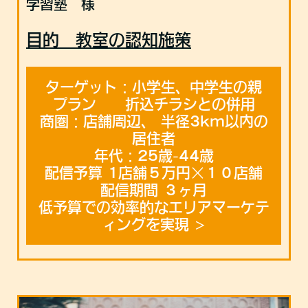
学習塾 様
目的 教室の認知施策
ターゲット：小学生、中学生の親
プラン 折込チラシとの併用
商圏：店舗周辺、 半径3km以内の
居住者
年代：25歳-44歳
配信予算 1店舗５万円×１０店舗
配信期間 ３ヶ月
低予算での効率的なエリアマーケテ
ィングを実現