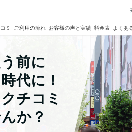
口コミ
ご利用の流れ
お客様の声と実績
料金表
よくあ
買う前に
』時代に！
くクチコミ
せんか？