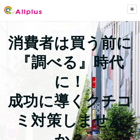
消費者は買う前に
『調べる』時代
に！
成功に導くクチコ
ミ対策しません
か？