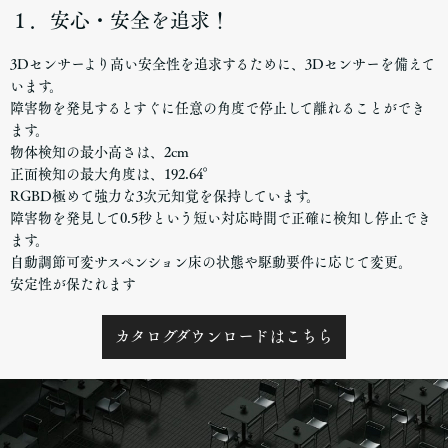
１．安心・安全を追求！
3Dセンサーより高い安全性を追求するために、3Dセンサーを備えて
います。
障害物を発見するとすぐに任意の角度で停止して離れることができ
ます。
物体検知の最小高さは、2cm
正面検知の最大角度は、192.64°
RGBD極めて強力な3次元知覚を保持しています。
障害物を発見して0.5秒という短い対応時間で正確に検知し停止でき
ます。
自動調節可変サスペンション床の状態や駆動要件に応じて変更。
安定性が保たれます
カタログダウンロードはこちら