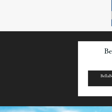
B
Bel