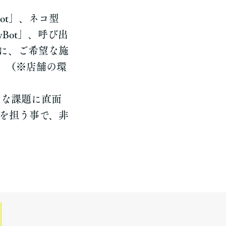
ot」、ネコ型
yBot」、呼び出
象に、ご希望な施
。（※店舗の環
々な課題に直面
務を担う事で、非