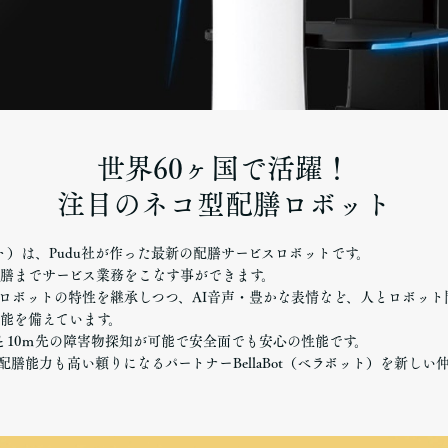
世界60ヶ国で活躍！
注目のネコ型配膳ロボット
ラボット）は、Pudu社が作った最新の配膳サービスロボットです。
膳までサービス業務をこなす事ができます。
ロボットの特性を継承しつつ、AI音声・豊かな表情など、人とロボット
能を備えています。
と10ｍ先の障害物探知が可能で安全面でも安心の性能です。
配膳能力も高い頼りになるパートナーBellaBot（ベラボット）を新しい