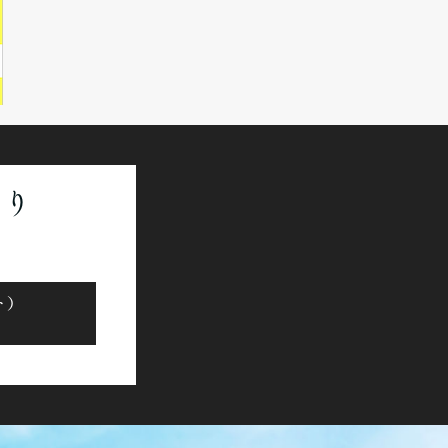
より
ット）