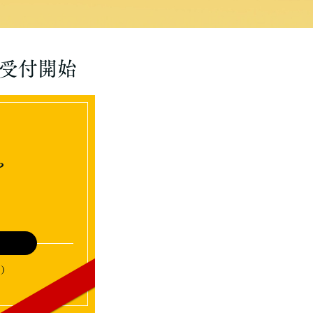
受付開始
を
す）