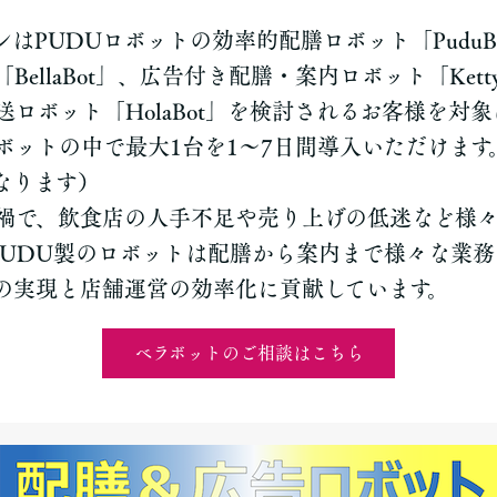
はPUDUロボットの効率的配膳ロボット「PuduB
BellaBot」、広告付き配膳・案内ロボット「Kett
送ロボット「HolaBot」を検討されるお客様を対
ボットの中で最大1台を1〜7日間導入いただけます
なります）
禍で、飲食店の人手不足や売り上げの低迷など様
PUDU製のロボットは配膳から案内まで様々な業
の実現と店舗運営の効率化に貢献しています。
ベラボットのご相談はこちら