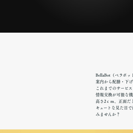
BellaBot（ベ
案内から配膳・下げ
これまでのサービス
情報交換が可能な機
高さ2ｃｍ、正面だ
キュートな見た目で
みませんか？