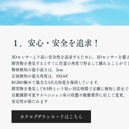
１．安心・安全を追求！
3Dセンサーより高い安全性を追求するために、3Dセンサーを備
障害物を発見するとすぐに任意の角度で停止して離れることがで
物体検知の最小高さは、2cm
正面検知の最大角度は、192.64°
RGBD極めて強力な3次元知覚を保持しています。
障害物を発見して0.5秒という短い対応時間で正確に検知し停止で
自動調節可変サスペンション床の状態や駆動要件に応じて変更。
安定性が保たれます
カタログダウンロードはこちら